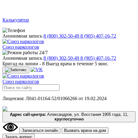
Калькулятор
Анонимная запись
8 (800) 302-50-49
8 (905) 407-16-72
Союз наркологов
24/7
Анонимная запись
8 (800) 302-50-49
8 (905) 407-16-72
Бригад на линии -
8
Выезд врача в течение 5 мин.
Союз наркологов
Лицензия: Л041-01164-52/01066266 от 19.02.2024
Адрес call-центра:
Александров, ул. Восстания 1905 года, 11,
круглосуточно
Записаться онлайн
Вызвать врача на дом
Задать вопрос