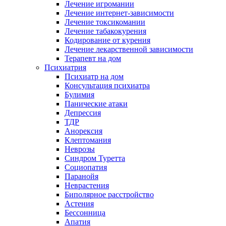
Лечение игромании
Лечение интернет-зависимости
Лечение токсикомании
Лечение табакокурения
Кодирование от курения
Лечение лекарственной зависимости
Терапевт на дом
Психиатрия
Психиатр на дом
Консультация психиатра
Булимия
Панические атаки
Депрессия
ТДР
Анорексия
Клептомания
Неврозы
Синдром Туретта
Социопатия
Паранойя
Неврастения
Биполярное расстройство
Астения
Бессонница
Апатия