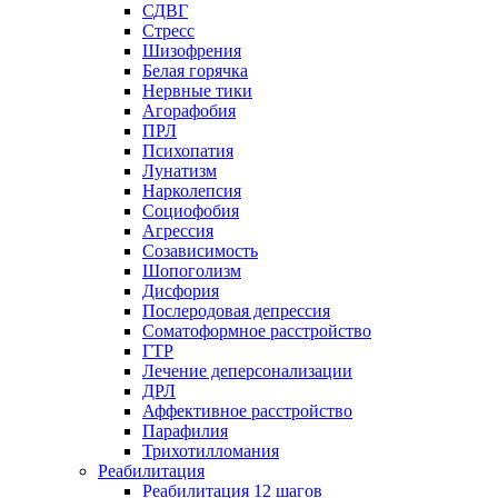
СДВГ
Стресс
Шизофрения
Белая горячка
Нервные тики
Агорафобия
ПРЛ
Психопатия
Лунатизм
Нарколепсия
Социофобия
Агрессия
Созависимость
Шопоголизм
Дисфория
Послеродовая депрессия
Соматоформное расстройство
ГТР
Лечение деперсонализации
ДРЛ
Аффективное расстройство
Парафилия
Трихотилломания
Реабилитация
Реабилитация 12 шагов