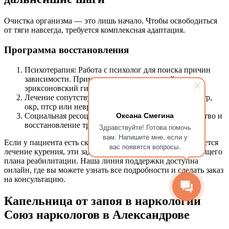
Очистка организма — это лишь начало. Чтобы освободиться
от тяги навсегда, требуется комплексная адаптация.
Программа восстановления
Психотерапия: Работа с психолог для поиска причин
зависимости. Применяется гипнотерапией,
эриксоновский гипноз или метод Довженко.
Лечение сопутствующих расстройств: коррекция гтр,
окр, птср или неврастении.
Оксана Смегина
Социальная ресоциализация: возвращение в общество и
восстановление трудовой активности.
Здравствуйте! Готова помочь
вам. Напишите мне, если у
Если у пациента есть склонность к игромании или требуется
вас появятся вопросы.
лечение курения, эти задачи также решаются в рамках общего
плана реабилитации. Наша линия поддержки доступна
онлайн, где вы можете узнать все подробности и сделать заказ
на консультацию.
Капельница от запоя в наркологии
Союз наркологов в Александрове