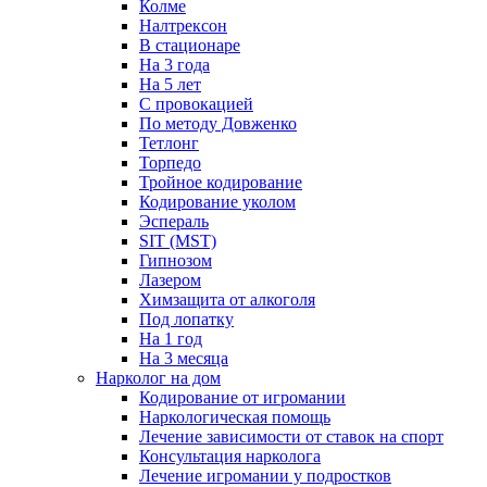
Колме
Налтрексон
В стационаре
На 3 года
На 5 лет
С провокацией
По методу Довженко
Тетлонг
Торпедо
Тройное кодирование
Кодирование уколом
Эспераль
SIT (MST)
Гипнозом
Лазером
Химзащита от алкоголя
Под лопатку
На 1 год
На 3 месяца
Нарколог на дом
Кодирование от игромании
Наркологическая помощь
Лечение зависимости от ставок на спорт
Консультация нарколога
Лечение игромании у подростков