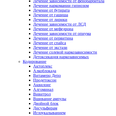
Лечение зависимости от фенобарбитала
Лечение наркомании гипнозом
Лечение от бутирата
Лечение от гашиша
Лечение от лирики
Лечение зависимости от ЛСД
Лечение от мефедрона
Лечение зависимости от опиума
Лечение от первитина
Лечение от спайса
Лечение от экстази
Лечение солевой наркозависимости
Детоксикация наркозависимых
Кодирование
Актоплекс
Алкоблокада
Витамерц Депо
Продетоксон
Аквилонг
Алгоминал
Вивитрол
Вшивание ампулы
Двойной блок
Дисульфирам
Иглоукалыванием