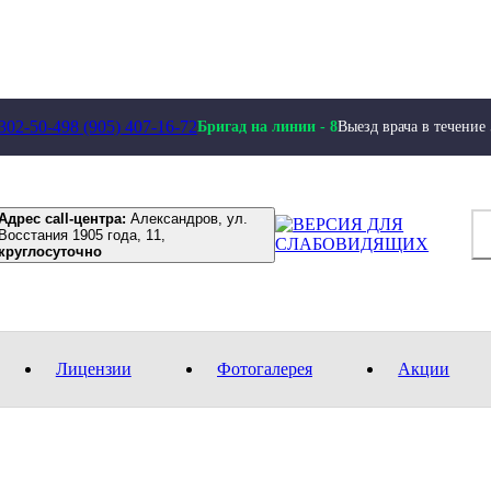
 302-50-49
8 (905) 407-16-72
Бригад на линии -
8
Выезд врача в течение
Адрес call-центра:
Александров, ул.
Восстания 1905 года, 11,
круглосуточно
Лицензии
Фотогалерея
Акции