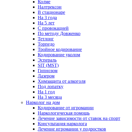
Колме
Налтрексон
В стационаре
На 3 года
На 5 лет
С провокацией
По методу Довженко
Тетлонг
Торпедо
Тройное кодирование
Кодирование уколом
Эспераль
SIT (MST)
Гипнозом
Лазером
Химзащита от алкоголя
Под лопатку
На 1 год
На 3 месяца
Нарколог на дом
Кодирование от игромании
Наркологическая помощь
Лечение зависимости от ставок на спорт
Консультация нарколога
Лечение игромании у подростков