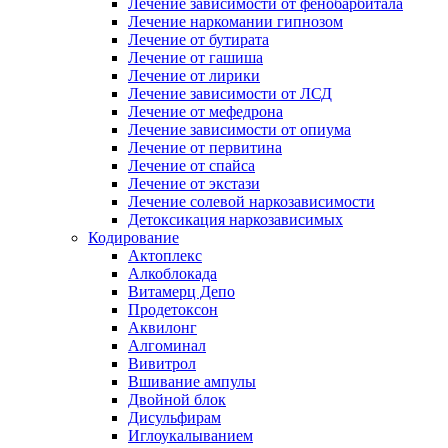
Лечение зависимости от фенобарбитала
Лечение наркомании гипнозом
Лечение от бутирата
Лечение от гашиша
Лечение от лирики
Лечение зависимости от ЛСД
Лечение от мефедрона
Лечение зависимости от опиума
Лечение от первитина
Лечение от спайса
Лечение от экстази
Лечение солевой наркозависимости
Детоксикация наркозависимых
Кодирование
Актоплекс
Алкоблокада
Витамерц Депо
Продетоксон
Аквилонг
Алгоминал
Вивитрол
Вшивание ампулы
Двойной блок
Дисульфирам
Иглоукалыванием