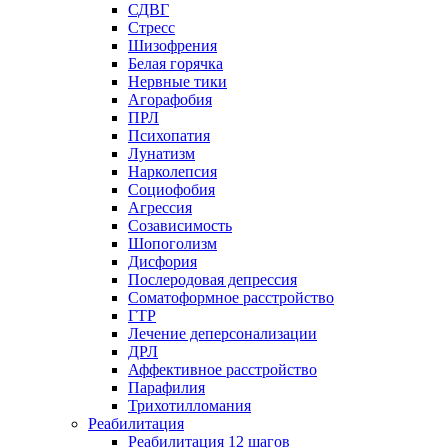
СДВГ
Стресс
Шизофрения
Белая горячка
Нервные тики
Агорафобия
ПРЛ
Психопатия
Лунатизм
Нарколепсия
Социофобия
Агрессия
Созависимость
Шопоголизм
Дисфория
Послеродовая депрессия
Соматоформное расстройство
ГТР
Лечение деперсонализации
ДРЛ
Аффективное расстройство
Парафилия
Трихотилломания
Реабилитация
Реабилитация 12 шагов