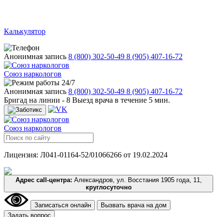
Калькулятор
Анонимная запись
8 (800) 302-50-49
8 (905) 407-16-72
Союз наркологов
24/7
Анонимная запись
8 (800) 302-50-49
8 (905) 407-16-72
Бригад на линии -
8
Выезд врача в течение 5 мин.
Союз наркологов
Лицензия: Л041-01164-52/01066266 от 19.02.2024
Адрес call-центра:
Александров, ул. Восстания 1905 года, 11,
круглосуточно
Записаться онлайн
Вызвать врача на дом
Задать вопрос