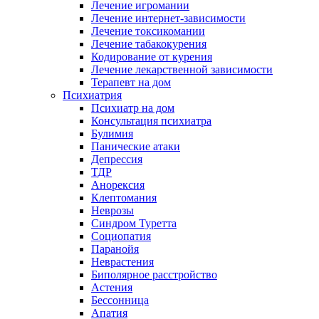
Лечение игромании
Лечение интернет-зависимости
Лечение токсикомании
Лечение табакокурения
Кодирование от курения
Лечение лекарственной зависимости
Терапевт на дом
Психиатрия
Психиатр на дом
Консультация психиатра
Булимия
Панические атаки
Депрессия
ТДР
Анорексия
Клептомания
Неврозы
Синдром Туретта
Социопатия
Паранойя
Неврастения
Биполярное расстройство
Астения
Бессонница
Апатия