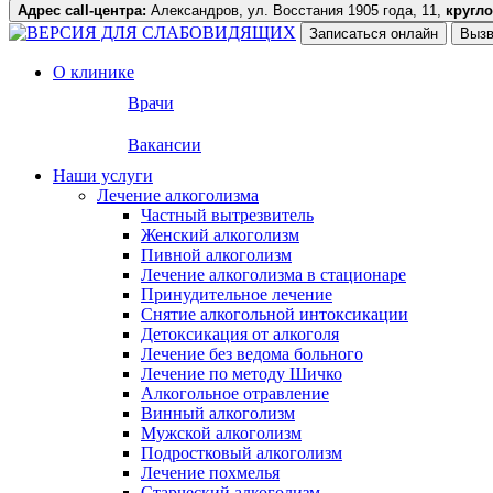
Адрес call-центра:
Александров, ул. Восстания 1905 года, 11,
кругл
Записаться онлайн
Вызв
О клинике
Врачи
Вакансии
Наши услуги
Лечение алкоголизма
Частный вытрезвитель
Женский алкоголизм
Пивной алкоголизм
Лечение алкоголизма в стационаре
Принудительное лечение
Снятие алкогольной интоксикации
Детоксикация от алкоголя
Лечение без ведома больного
Лечение по методу Шичко
Алкогольное отравление
Винный алкоголизм
Мужской алкоголизм
Подростковый алкоголизм
Лечение похмелья
Старческий алкоголизм