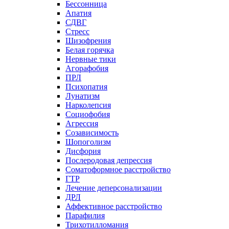
Бессонница
Апатия
СДВГ
Стресс
Шизофрения
Белая горячка
Нервные тики
Агорафобия
ПРЛ
Психопатия
Лунатизм
Нарколепсия
Социофобия
Агрессия
Созависимость
Шопоголизм
Дисфория
Послеродовая депрессия
Соматоформное расстройство
ГТР
Лечение деперсонализации
ДРЛ
Аффективное расстройство
Парафилия
Трихотилломания