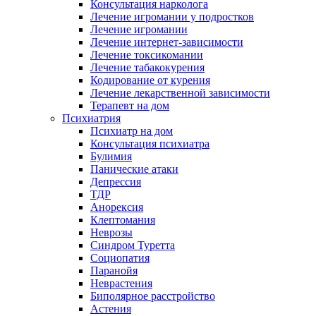
Консультация нарколога
Лечение игромании у подростков
Лечение игромании
Лечение интернет-зависимости
Лечение токсикомании
Лечение табакокурения
Кодирование от курения
Лечение лекарственной зависимости
Терапевт на дом
Психиатрия
Психиатр на дом
Консультация психиатра
Булимия
Панические атаки
Депрессия
ТДР
Анорексия
Клептомания
Неврозы
Синдром Туретта
Социопатия
Паранойя
Неврастения
Биполярное расстройство
Астения