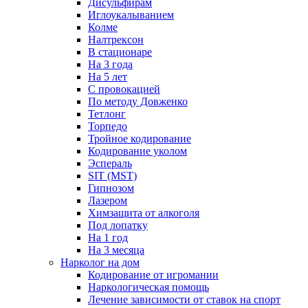
Дисульфирам
Иглоукалыванием
Колме
Налтрексон
В стационаре
На 3 года
На 5 лет
С провокацией
По методу Довженко
Тетлонг
Торпедо
Тройное кодирование
Кодирование уколом
Эспераль
SIT (MST)
Гипнозом
Лазером
Химзащита от алкоголя
Под лопатку
На 1 год
На 3 месяца
Нарколог на дом
Кодирование от игромании
Наркологическая помощь
Лечение зависимости от ставок на спорт