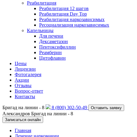
Реабилитация
Реабилитация 12 шагов
Реабилитация Day Top
Реабилитация наркозависимых
Ресоциализация наркозависимых
Капельницы
Для печени
Дексаметазон
Пентоксифиллин
Реамберин
Цитофлавин
Цены
Лицензии
Фотогалерея
Акции
Отзывы
Вопрос-ответ
Контакты
Бригад на линии -
8
8 (800) 302-50-49
Оставить заявку
Александров
Бригад на линии -
8
Записаться онлайн
Главная
Лечение наркомании