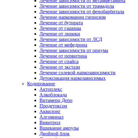
Лечение зависимости от метамфетамина
Лечение зависимости от трамадола
Лечение зависимости от фенобарбитала
Лечение наркомании гипнозом
Лечение от бутирата
Лечение от гашиша
Лечение от лирики
Лечение зависимости от ЛСД
Лечение от мефедрона
Лечение зависимости от опиума
Лечение от первитина
Лечение от спайса
Лечение от экстази
Лечение солевой наркозависимости
Детоксикация наркозависимых
Кодирование
Актоплекс
Алкоблокада
Витамерц Депо
Продетоксон
Аквилонг
Алгоминал
Вивитрол
Вшивание ампулы
Двойной блок