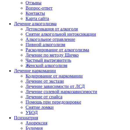
Отзывы
Вопрос-ответ
Контакты
Карта сайта
Лечение алкоголизма
Детоксикация от алкоголя
Снятие алкогольной интоксикации
Алкогольное отравление
Пивной алкоголизм
Раскодирование от алкоголизма
Лечение по методу Шичко
Частный вытрезвитель
Женский алкоголизм
Лечение наркомании
Кодирование от наркомании
Лечение от экстази
Лечение зависимости от ЛСД
Лечение солевой наркозависимости
Лечение от спайса
Помощь при передозировке
Снятие ломки
УБОД
Психиатрия
Анорексия
Булимия