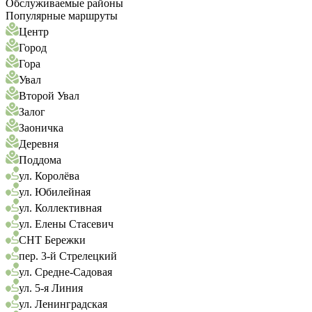
Обслуживаемые районы
Популярные маршруты
Центр
Город
Гора
Увал
Второй Увал
Залог
Заоничка
Деревня
Поддома
ул. Королёва
ул. Юбилейная
ул. Коллективная
ул. Елены Стасевич
СНТ Бережки
пер. 3-й Стрелецкий
ул. Средне-Садовая
ул. 5-я Линия
ул. Ленинградская