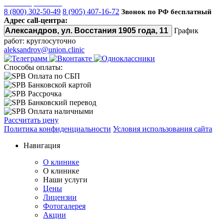
Союз наркологов
8 (800) 302-50-49
8 (905) 407-16-72
Звонок по РФ бесплатный
Адрес call-центра:
Александров, ул. Восстания 1905 года, 11
График
работ: круглосуточно
aleksandrov@union.clinic
Способы оплаты:
Оплата по СБП
Банковской картой
Рассрочка
Банковский перевод
Оплата наличными
Рассчитать цену
Политика конфиденциальности
Условия использования сайта
Навигация
О клинике
О клинике
Наши услуги
Цены
Лицензии
Фотогалерея
Акции